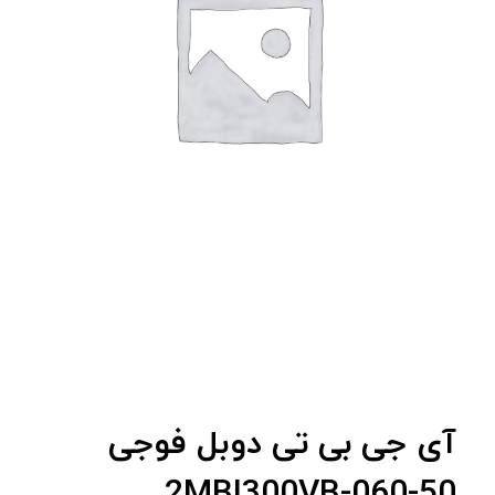
آى جى بى تى دوبل فوجی
2MBI300VB-060-50