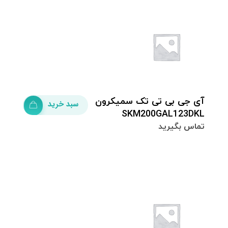
آى جى بى تى تک سمیکرون
سبد خرید
SKM200GAL123DKL
تماس بگیرید