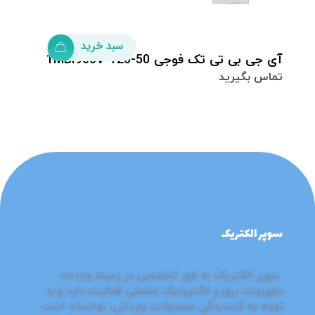
سبد خرید
آى جى بى تى تک فوجی 1MBI900V-120-50
تماس بگیرید
فروشگاه سوپر الکتریک
مرزهای جدید کیفیت با سوپر الکتریک
⁮⁮سوپر الکتریک به طور تخصصی در زمینه واردات
تجهیزات برق و الکترونیک صنعتی فعالیت دارد و با
توجه به گستردگی محصولات وارداتی، توانسته است