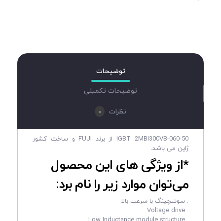
توضیحات
توضیحات تکمیلی
0
نظرات
IGBT 2MBI300VB-060-50 از برند FUJI و ساخت کشور
ژاپن می باشد.
*از ویژگی های این محصول
می‌توان موارد زیر را نام برد:
. سوئیچینگ با سرعت بالا
. Voltage drive
. Low Inductance module structure