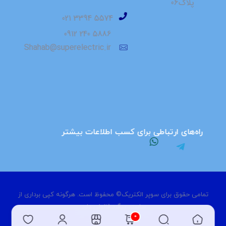
پلاک06
⁮⁮ ⁮⁮5574 3394 021
5886 240 0912
Shahab@superelectric.ir
راه‌های ارتباطی برای کسب اطلاعات بیشتر
تمامی حقوق برای سوپر الکتریک© محفوظ است. هرگونه کپی برداری از
سایت، پیگرد قانونی دارد.
0