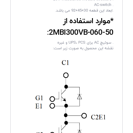
. AC-switch
.ابعاد این قطعه 30×45×92 می باشد.
*موارد استفاده از
2MBI300VB-060-50:
. سوئیچ AC برای UPS، PCS و غیره
نقشه این محصول به صورت زیر است: