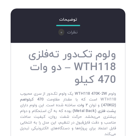
توضیحات
0
نظرات
ولوم تک‌دور ته‌فلزی
WTH118 – دو وات
470 کیلو
ولوم
WTH118 470K-2W
یک ولوم تک‌دور از سری محبوب
WTH118 است که با مقدار مقاومت
470 کیلو‌اهم
(470KΩ)
و توان
۲ وات
ساخته شده است. این ولوم دارای
پشت فلزی (Metal Back)
بوده که به آن استحکام و دوام
بیشتری می‌بخشد. حرکت شفت روان، کیفیت ساخت
مناسب و دقت قابل‌قبول در تنظیم، این مدل را به انتخابی
قابل اعتماد برای پروژه‌ها و دستگاه‌های الکترونیکی تبدیل
می‌کند.