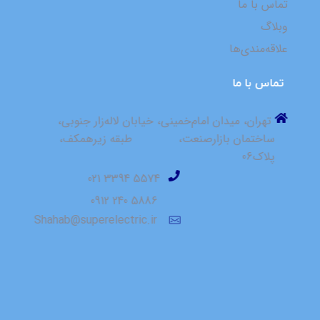
تماس با ما
وبلاگ
علاقه‌مندی‌ها
⁮⁮⁮⁮ ⁮⁮تماس با ما
⁮⁮ ⁮⁮تهران، میدان امام‌خمینی، خیابان لاله‌زار جنوبی، ⁮⁮ ⁮⁮ ⁮⁮ ⁮⁮ ⁮⁮ ⁮⁮
⁮⁮ساختمان بازارصنعت، ⁮⁮ ⁮⁮ ⁮⁮ ⁮⁮ ⁮ ⁮⁮ ⁮⁮ ⁮⁮ ⁮⁮ ⁮⁮ ⁮⁮ ⁮⁮⁮⁮ ⁮⁮طبقه زیرهمکف،
پلاک06
⁮⁮ ⁮⁮5574 3394 021
5886 240 0912
Shahab@superelectric.ir