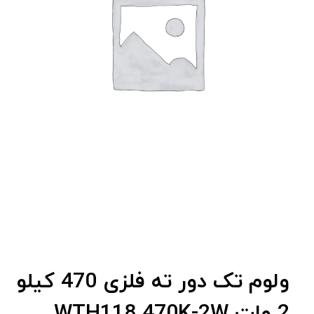
ولوم تک دور ته فلزی 470 کیلو
2 وات WTH118 470K-2W