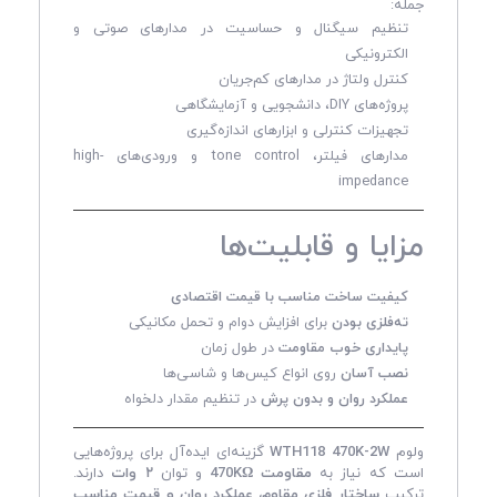
جمله:
تنظیم سیگنال و حساسیت در مدارهای صوتی و
الکترونیکی
کنترل ولتاژ در مدارهای کم‌جریان
پروژه‌های DIY، دانشجویی و آزمایشگاهی
تجهیزات کنترلی و ابزارهای اندازه‌گیری
مدارهای فیلتر، tone control و ورودی‌های high-
impedance
مزایا و قابلیت‌ها
کیفیت ساخت مناسب با قیمت اقتصادی
ته‌فلزی بودن
برای افزایش دوام و تحمل مکانیکی
پایداری خوب مقاومت
در طول زمان
نصب آسان
روی انواع کیس‌ها و شاسی‌ها
عملکرد روان و بدون پرش
در تنظیم مقدار دلخواه
ولوم
WTH118 470K-2W
گزینه‌ای ایده‌آل برای پروژه‌هایی
است که نیاز به
مقاومت 470KΩ
و توان
۲ وات
دارند.
ترکیب
ساختار فلزی مقاوم، عملکرد روان و قیمت مناسب