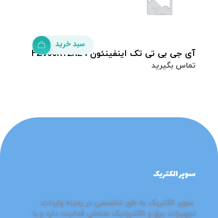
سبد خرید
آى جى بى تى تک اینفینئون FZ900R12KE4
تماس بگیرید
فروشگاه سوپر الکتریک
مرزهای جدید کیفیت با سوپر الکتریک
⁮⁮سوپر الکتریک به طور تخصصی در زمینه واردات
تجهیزات برق و الکترونیک صنعتی فعالیت دارد و با