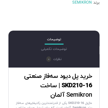
برند:
SEMIKRON
توضیحات
توضیحات تکمیلی
0
نظرات
خرید پل دیود سه‌فاز صنعتی
SKD210-16
| ساخت
Semikron آلمان
ماژول
SKD210-16
یکی از قدرتمندترین رکتیفایرهای سه‌فاز
برند
Semikron
آلمان است که برای تبدیل جریان متناوب