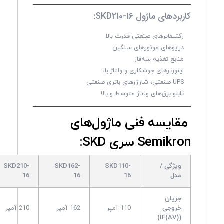
کاربردهای ماژول SKD210-16:
رکتیفایرهای صنعتی قدرت بالا
درایوهای موتورهای سنگین
منابع تغذیه سه‌فاز
اینورترهای جوشکاری و ولتاژ بالا
UPS صنعتی، شارژرهای باتری صنعتی
تابلو برق‌های ولتاژ متوسط و بالا
مقایسه فنی ماژول‌های
Semikron سری SKD:
ویژگی /
SKD110-
SKD162-
SKD210-
مدل
16
16
16
جریان
خروجی
110 آمپر
162 آمپر
210 آمپر
(IF(AV))