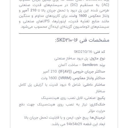
(AC) به مستقیم (DC) در سیستم‌های قدرت صنعتی
طراحی شده. این پل دیود با تحمل جریان بالا تا
210 آمپر
و
ولتاژ معکوس
1600 ولت
، برای کاربردهای مداوم و سنگین
مانند منابع تغذیه قدرت، اینورترها، UPSهای صنعتی و
سیستم‌های اتوماسیون گزینه‌ای ایده‌آل محسوب می‌شود.
مشخصات فنی SKD210-16:
کد فنی:
SKD210/16
نوع ماژول:
پل دیود سه‌فاز صنعتی
برند:
Semikron
– ساخت آلمان
حداکثر جریان خروجی (IF(AV))
: 210 آمپر
حداکثر ولتاژ معکوس (VRRM):
1600 ولت
ساختار داخلی:
شامل 6 دیود قدرت با آرایش پل کامل
سه‌فاز
پکیج:
صنعتی، قابل نصب روی هیت‌سینک
خنک‌کاری:
نیاز به نصب روی هیت‌سینک جهت دفع
حرارت مؤثر
ترمینال‌ها:
پیچ خور، ایمن و با قابلیت تحمل جریان بالا
ابعاد این قطعه 94x54x29 می باشد.