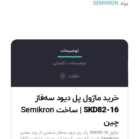
برند:
SEMIKRON
توضیحات
توضیحات تکمیلی
0
نظرات
خرید ماژول پل دیود سه‌فاز
SKD82-16
| ساخت Semikron
چین
ماژول
SKD82-16
یک پل دیود سه‌فاز صنعتی از برند معتبر
Semikron
است که برای یکسوسازی جریان متناوب (AC)