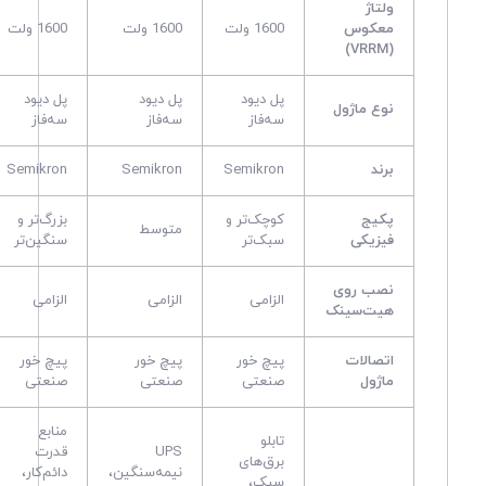
ولتاژ
معکوس
1600 ولت
1600 ولت
1600 ولت
(VRRM)
پل دیود
پل دیود
پل دیود
نوع ماژول
سه‌فاز
سه‌فاز
سه‌فاز
برند
Semikron
Semikron
Semikron
پکیج
کوچک‌تر و
بزرگ‌تر و
متوسط
فیزیکی
سبک‌تر
سنگین‌تر
نصب روی
الزامی
الزامی
الزامی
هیت‌سینک
اتصالات
پیچ خور
پیچ خور
پیچ خور
ماژول
صنعتی
صنعتی
صنعتی
منابع
تابلو
UPS
قدرت
برق‌های
نیمه‌سنگین،
دائم‌کار،
سبک،