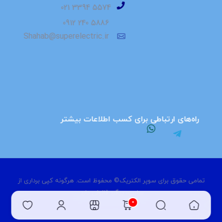
⁮⁮ ⁮⁮5574 3394 021
5886 240 0912
Shahab@superelectric.ir
راه‌های ارتباطی برای کسب اطلاعات بیشتر
تمامی حقوق برای سوپر الکتریک© محفوظ است. هرگونه کپی برداری از
سایت، پیگرد قانونی دارد.
0