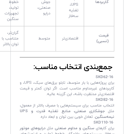
کاربردها
جوش
خطوط
UPS،
صنعتی،
تولید،
تغذیه
درایو
تجهیزات
سه‌فاز
سنگین
گران‌تر،
قیمت
اقتصادی‌تر
متوسط
متناسب با
(نسبی)
توان بالاتر
جمع‌بندی انتخاب مناسب:
SKD62-16
برای پروژه‌هایی با بار متوسط، تابلو برق‌های سبک، UPS، و
کاربردهای غیرمداوم مناسب است. اگر توان کمتر و قیمت
اقتصادی‌تر مدنظرت باشه، این گزینه عالیه.
SKD82-16
انتخاب مناسب برای سیستم‌هایی با مصرف بالاتر از معمول،
مثل
جوشکاری صنعتی، منابع تغذیه قدرت و UPS
نیمه‌سنگین
. تعادل خوبی بین توان و ابعاد داره.
SKD110-16
برای کارهای
سنگین و مداوم صنعتی
مثل
درایوهای موتور
سه‌فاز، سیستم‌های دائم‌کار، خطوط تولید و اینورترهای