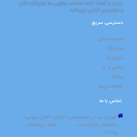
بردارد و آماده ارائه خدمات مطلوب به تولیدکنندگان
و مشتریان گرامی می‌باشد.
دسترسی سریع
صفحه اصلی
فروشگاه
درباره ما
تماس با ما
وبلاگ
علاقه‌مندی‌ها
⁮⁮⁮⁮ ⁮⁮تماس با ما
⁮⁮ ⁮⁮تهران، میدان امام‌خمینی، خیابان لاله‌زار جنوبی، ⁮⁮ ⁮⁮ ⁮⁮ ⁮⁮ ⁮⁮ ⁮⁮
⁮⁮ساختمان بازارصنعت، ⁮⁮ ⁮⁮ ⁮⁮ ⁮⁮ ⁮ ⁮⁮ ⁮⁮ ⁮⁮ ⁮⁮ ⁮⁮ ⁮⁮ ⁮⁮⁮⁮ ⁮⁮طبقه زیرهمکف،
پلاک06