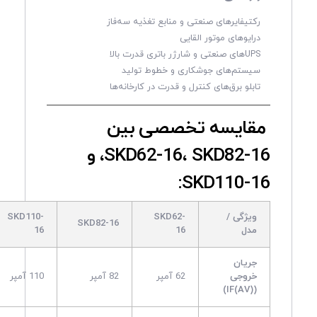
رکتیفایرهای صنعتی و منابع تغذیه سه‌فاز
درایوهای موتور القایی
UPSهای صنعتی و شارژر باتری قدرت بالا
سیستم‌های جوشکاری و خطوط تولید
تابلو برق‌های کنترل و قدرت در کارخانه‌ها
مقایسه تخصصی بین
SKD62-16، SKD82-16، و
SKD110-16:
ویژگی /
SKD62-
SKD110-
SKD82-16
مدل
16
16
جریان
خروجی
62 آمپر
82 آمپر
110 آمپر
(IF(AV))