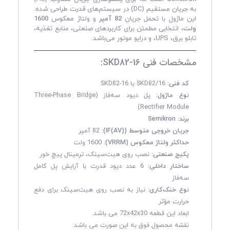
به جریان مستقیم (DC) در سیستم‌های قدرت طراحی شده.
این ماژول با تحمل جریان
82 آمپر
و ولتاژ معکوس
1600
ولت
، انتخابی مطمئن برای کاربردهای صنعتی، منابع تغذیه،
تابلو برق، UPS، و درایو موتور می‌باشد.
مشخصات فنی SKD82-16:
کد فنی:
SKD82/16 یا SKD82-16
نوع ماژول:
پل دیود سه‌فاز (Three-Phase Bridge
Rectifier Module)
برند:
Semikron
جریان خروجی متوسط (IF(AV))
: 82 آمپر
حداکثر ولتاژ معکوس (VRRM):
1600 ولت
پکیج صنعتی:
نصب روی هیت‌سینک، ترمینال پیچ خور
ساختار داخلی:
6 عدد دیود قدرت با آرایش پل کامل
سه‌فاز
نوع خنک‌کاری:
نیاز به نصب روی هیت‌سینک برای دفع
حرارت مؤثر
ابعاد این قطعه 72x42x30 می باشد.
نقشه محصول فوق به این صورت می باشد: