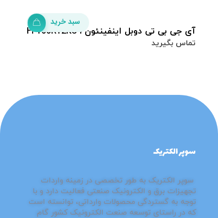
سبد خرید
آی جی بی تی دوبل اینفینئون FF100R12KS4
تماس بگیرید
فروشگاه سوپر الکتریک
مرزهای جدید کیفیت با سوپر الکتریک
⁮⁮سوپر الکتریک به طور تخصصی در زمینه واردات
تجهیزات برق و الکترونیک صنعتی فعالیت دارد و با
توجه به گستردگی محصولات وارداتی، توانسته است
که در راستای توسعه صنعت الکترونیک کشور گام