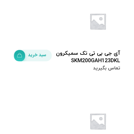
آى جى بى تى تک سمیکرون
سبد خرید
SKM200GAH123DKL
تماس بگیرید